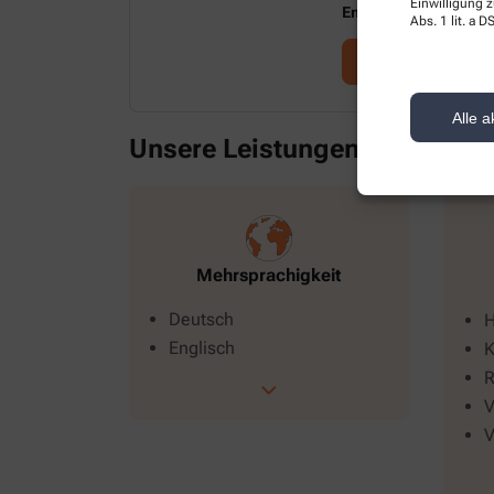
Einwilligung z
Email:
info@ratsapot
Abs. 1 lit. a
Zur Website
Alle a
Unsere Leistungen
Alle Leistungen
Mehrsprachigkeit
Deutsch
H
Englisch
K
R
V
V