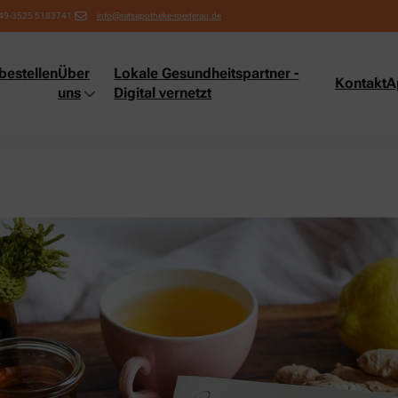
49-3525 5183741
info@ratsapotheke-roederau.de
bestellen
Über
Lokale Gesundheitspartner -
Kontakt
A
uns
Digital vernetzt