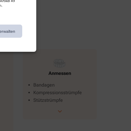
Artikel 49
n.
erwalten
Anmessen
Bandagen
Kompressionsstrümpfe
Stützstrümpfe