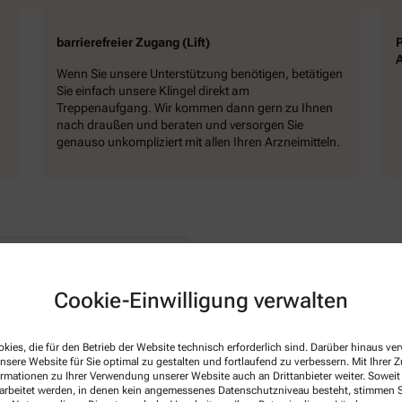
barrierefreier Zugang (Lift)
P
Wenn Sie unsere Unterstützung benötigen, betätigen
Sie einfach unsere Klingel direkt am
Treppenaufgang. Wir kommen dann gern zu Ihnen
nach draußen und beraten und versorgen Sie
genauso unkompliziert mit allen Ihren Arzneimitteln.
 Nünchritz
Cookie-Einwilligung verwalten
kies, die für den Betrieb der Website technisch erforderlich sind. Darüber hinaus v
nsere Website für Sie optimal zu gestalten und fortlaufend zu verbessern. Mit Ihrer
ormationen zu Ihrer Verwendung unserer Website auch an Drittanbieter weiter. Soweit
4258
rarbeitet werden, in denen kein angemessenes Datenschutzniveau besteht, stimmen Si
3