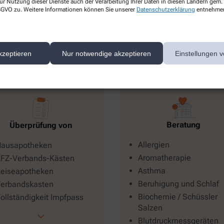
ur Nutzung dieser Dienste auch der Verarbeitung Ihrer Daten in diesen Ländern gem. 
heke-nuenchritz.de
 DSGVO zu. Weitere Informationen können Sie unserer
Datenschutzerklärung
entnehme
kzeptieren
Nur notwendige akzeptieren
Einstellungen v
Beratung
Überprüfung von
Allergien
ausapotheken
Aromatherapie
FZ-Verbands-Kästen
Asthma
eiseapotheken
Beruhigung und Schlaf
erbandskasten
Biochemie / Schüssler
ollständigkeit Impfpass
Salzen
Blutdruckmessgeräten