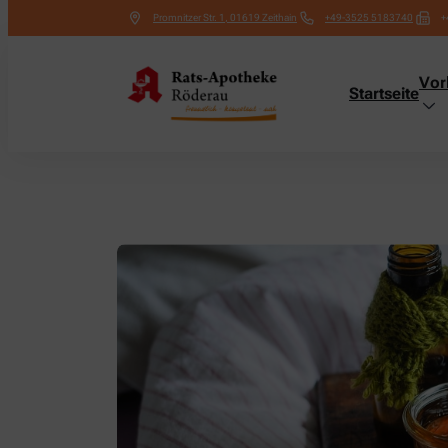
Promnitzer Str. 1
,
01619
Zeithain
+49-3525 5183740
+
Vor
Startseite